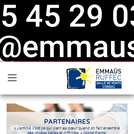
5 45 29 0
emmaus-
PARTENAIRES
« L'amitié, c'est ce qui vient au cœur quand on fait ensemble
des choses belles et difficiles. »
(Abbé Pierre)